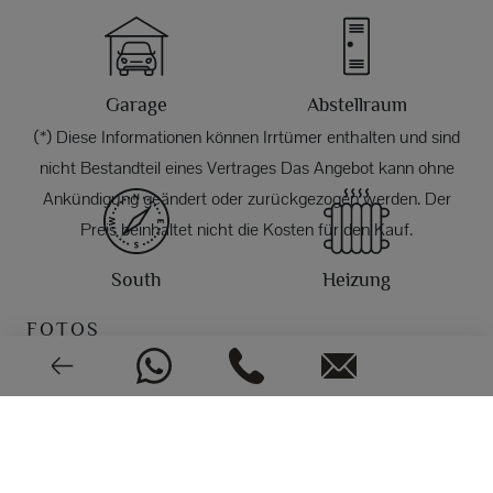
Garage
Abstellraum
(*) Diese Informationen können Irrtümer enthalten und sind
nicht Bestandteil eines Vertrages Das Angebot kann ohne
Ankündigung geändert oder zurückgezogen werden. Der
Preis beinhaltet nicht die Kosten für den Kauf.
South
Heizung
FOTOS
Klimaanlage
Sehr guter Zustand