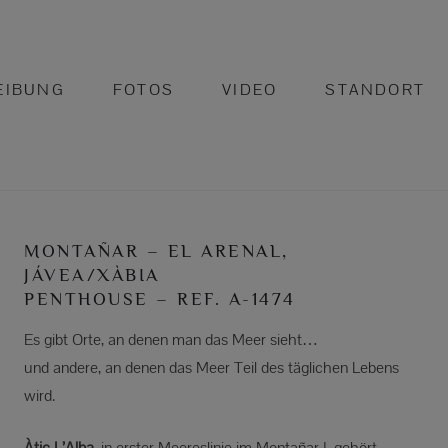
EIBUNG
FOTOS
VIDEO
STANDORT
MONTAÑAR – EL ARENAL,
JÁVEA/XÀBIA
PENTHOUSE – REF. A-1474
Es gibt Orte, an denen man das Meer sieht…
und andere, an denen das Meer Teil des täglichen Lebens
wird.
Àtic L’Alba
, in erster Meereslinie im Montañar I, gehört