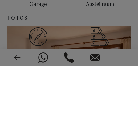
Garage
Abstellraum
FOTOS
East
EPC: In Bearbeitung