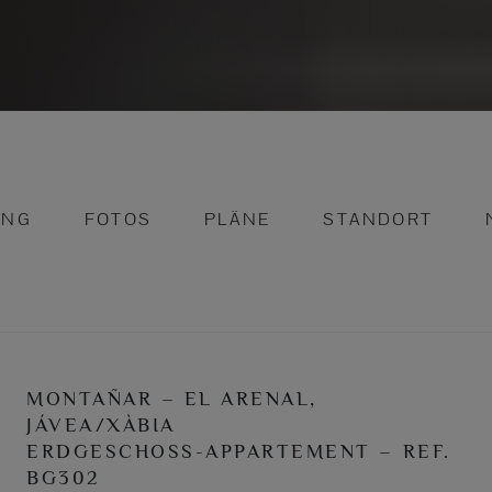
UNG
FOTOS
PLÄNE
STANDORT
MONTAÑAR – EL ARENAL,
JÁVEA/XÀBIA
ERDGESCHOSS-APPARTEMENT – REF.
BG302