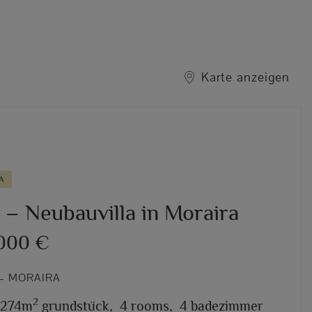
Karte anzeigen
A
 – Neubauvilla in Moraira
.000 €
– MORAIRA
2
.274m
grundstück,
4 rooms,
4 badezimmer