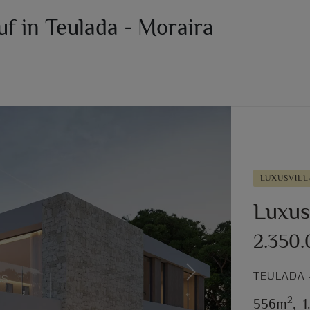
uf in Teulada - Moraira
LUXUSVILL
Luxus
2.350
TEULADA 
Next
2
556m
,
1