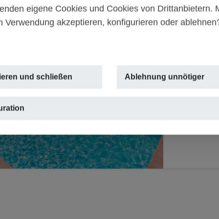
Villa 
enden eigene Cookies und Cookies von Drittanbietern.
n Verwendung akzeptieren, konfigurieren oder ablehne
2.495
TEULADA 
Next
2
500m
,
ieren und schließen
Ablehnung unnötiger
uration