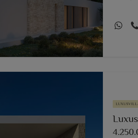
LUXUSVILL
Luxusv
4.250