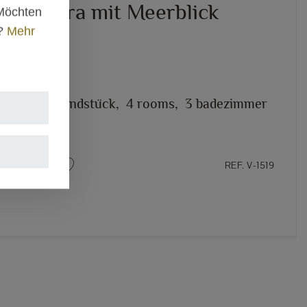
in Moraira mit Meerblick
 Möchten
n?
Mehr
.000 €
– MORAIRA
2
2.000m
grundstück,
4 rooms,
3 badezimmer
REF. V-1519