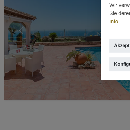
Wir verw
Sie dere
Info
.
Previous
Akzept
Konfig