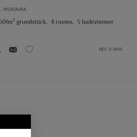
– MORAIRA
2
.601m
grundstück,
4 rooms,
5 badezimmer
REF. V-1695
A