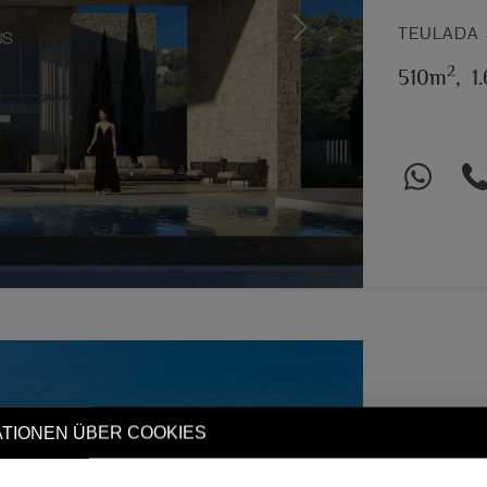
TEULADA 
Next
2
510m
,
1
TIONEN ÜBER COOKIES
LUXUSVILL