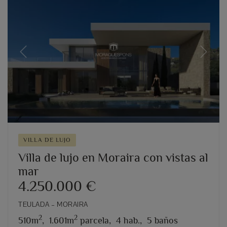
Previous
Next
VILLA DE LUJO
Villa de lujo en Moraira con vistas al
mar
4.250.000 €
TEULADA – MORAIRA
2
2
510m
,
1.601m
parcela,
4 hab.,
5 baños