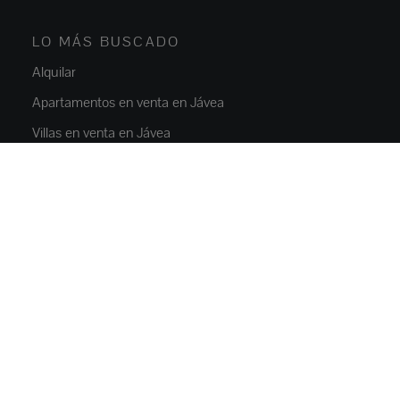
LO MÁS BUSCADO
Alquilar
Apartamentos en venta en Jávea
Villas en venta en Jávea
Obra nueva Javea
Chalets en venta en Moraira
Alquiler Jávea
PROPIEDADES
Pisos y apartamentos
Casas y villas
Villas de lujo