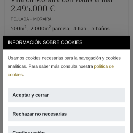
2.495.000 €
TEULADA – MORAIRA
2
2
500m
,
2.000m
parcela,
4 hab.,
3 baños
INFORMACIÓN SOBRE COOKIES
REF. V-1519
Usamos cookies necesarias para la navegación y cookies
analíticas. Para saber más consulta nuestra
política de
cookies
.
Aceptar y cerrar
Rechazar no necesarias