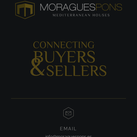
EMAIL
info@moraguespons.es