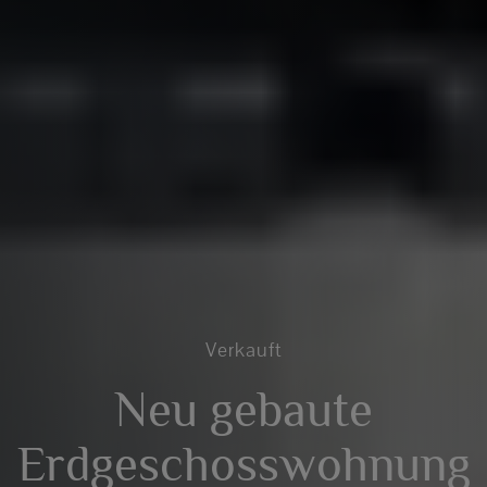
Verkauft
Neu gebaute
Erdgeschosswohnung