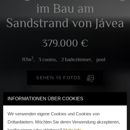
im Bau am
Sandstrand von Jávea
379.000 €
2
117m
,
3 rooms,
2 badezimmer,
pool
SEHEN 15 FOTOS
INFORMATIONEN ÜBER COOKIES
Wir verwenden eigene Cookies und Cookies von
Drittanbietern. Möchten Sie deren Verwendung akzeptieren,