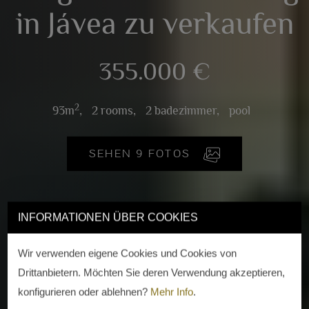
in Jávea zu verkaufen
355.000 €
2
93m
,
2 rooms,
2 badezimmer,
pool
SEHEN 9 FOTOS
INFORMATIONEN ÜBER COOKIES
Wir verwenden eigene Cookies und Cookies von
Drittanbietern. Möchten Sie deren Verwendung akzeptieren,
konfigurieren oder ablehnen?
Mehr Info
.