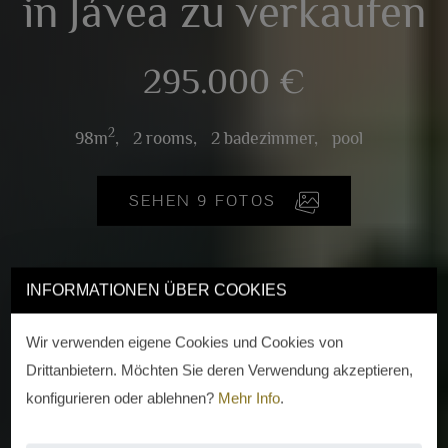
in Jávea zu verkaufen
295.000 €
2
98m
,
2 rooms,
2 badezimmer,
pool
SEHEN 9 FOTOS
INFORMATIONEN ÜBER COOKIES
Wir verwenden eigene Cookies und Cookies von
Drittanbietern. Möchten Sie deren Verwendung akzeptieren,
konfigurieren oder ablehnen?
Mehr Info
.