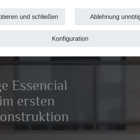
tieren und schließen
Ablehnung unnöti
Konfiguration
e Essencial
im ersten
Konstruktion