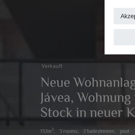
Akzep
Verkauft
Neue Wohnanlag
Jávea, Wohnung 
Stock in neuer 
2
132m
,
3 rooms,
2 badezimmer,
pool