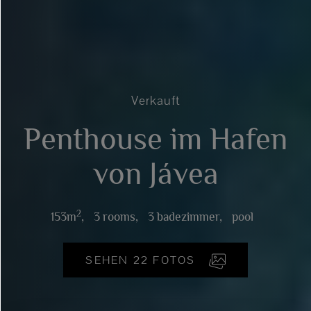
Verkauft
Penthouse im Hafen
von Jávea
2
153m
,
3 rooms,
3 badezimmer,
pool
SEHEN 22 FOTOS