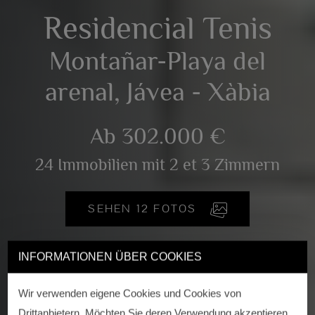
Residencial Tenis
Montañar-Playa del
arenal, Jávea - Xàbia
Ab 302.000 €
24 Immobilien mit 2 et 3 Zimmern
SEHEN 12 FOTOS
INFORMATIONEN ÜBER COOKIES
Wir verwenden eigene Cookies und Cookies von
Drittanbietern. Möchten Sie deren Verwendung akzeptieren,