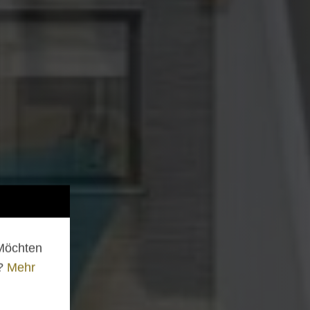
 Möchten
n?
Mehr