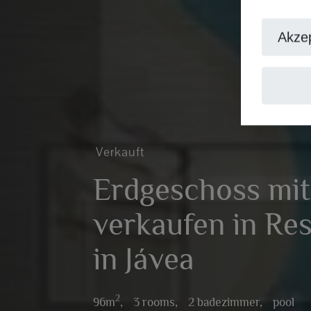
Akzep
Verkauft
Erdgeschoss mit
verkaufen in Res
in Jávea
2
96m
,
3 rooms,
2 badezimmer,
pool