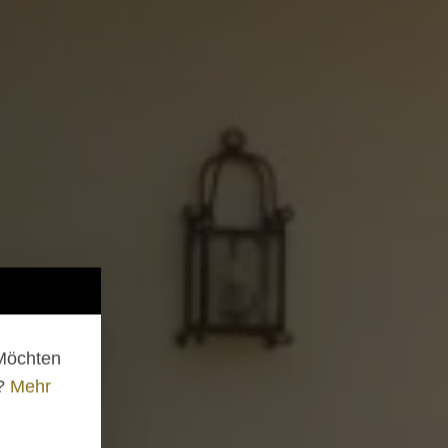
 Möchten
n?
Mehr