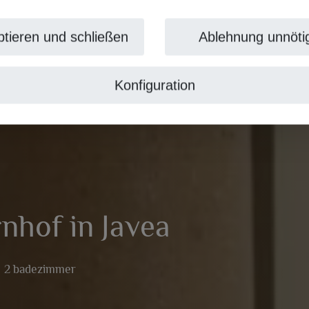
tieren und schließen
Ablehnung unnöti
Konfiguration
nhof in Javea
2 badezimmer