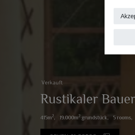
Akzep
Verkauft
Rustikaler Bauer
2
2
415m
,
19.000m
grundstück,
5 rooms,