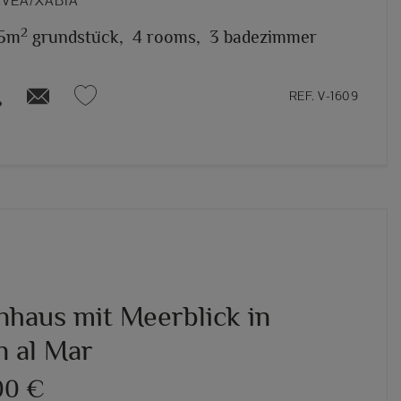
ÁVEA/XÀBIA
2
5m
grundstück,
4 rooms,
3 badezimmer
REF. V-1609
nhaus mit Meerblick in
n al Mar
00 €