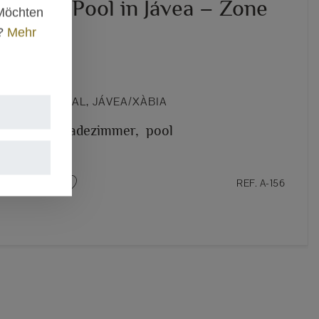
cht und Pool in Jávea – Zone
 Möchten
l
n?
Mehr
00 €
 – EL ARENAL, JÁVEA/XÀBIA
 rooms,
3 badezimmer,
pool
REF. A-156