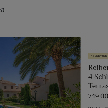
ea
RESERVIER
Reihe
4 Sch
Terra
749.0
Next