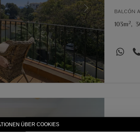
Next
BALCÓN A
2
103m
,
3
TIONEN ÜBER COOKIES
Exklu