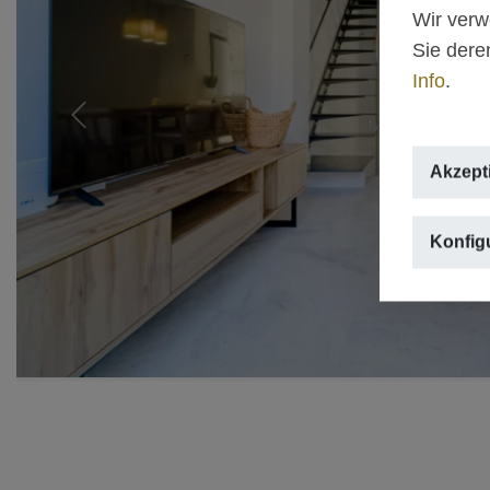
Wir verw
Sie dere
Info
.
Previous
Akzept
Konfig