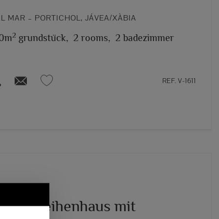
L MAR – PORTICHOL, JÁVEA/XÀBIA
2
0m
grundstück,
2 rooms,
2 badezimmer
REF. V-1611
sives Reihenhaus mit