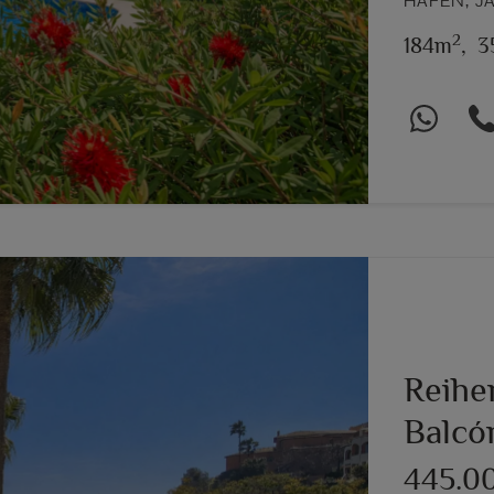
HAFEN, J
2
184m
,
3
Reihe
Balcó
445.0