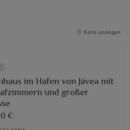
Karte anzeigen
T
nhaus im Hafen von Jávea mit
lafzimmern und großer
sse
00 €