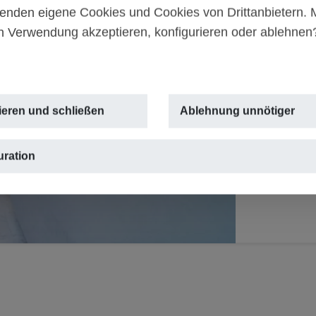
Aussi
enden eigene Cookies und Cookies von Drittanbietern.
Arena
n Verwendung akzeptieren, konfigurieren oder ablehne
595.0
Next
MONTAÑAR
ieren und schließen
Ablehnung unnötiger
2
159m
,
3
uration