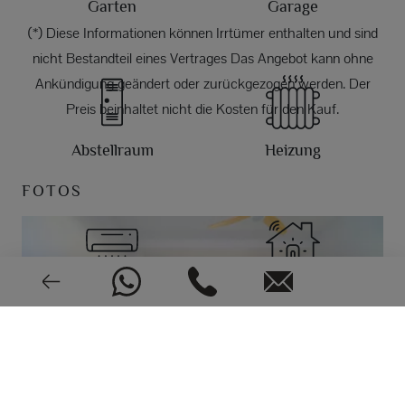
Garten
Garage
(*) Diese Informationen können Irrtümer enthalten und sind
nicht Bestandteil eines Vertrages Das Angebot kann ohne
Ankündigung geändert oder zurückgezogen werden. Der
Preis beinhaltet nicht die Kosten für den Kauf.
Abstellraum
Heizung
FOTOS
Klimaanlage
Alarm