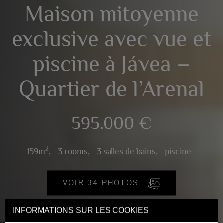
Maison mitoyenne
exclusive avec vue et
piscine à Jávea –
Quartier de l’Arenal
595.000 €
2
159m
,
3 rooms,
3 salles de bains,
piscine
VOIR 34 PHOTOS
INFORMATIONS SUR LES COOKIES