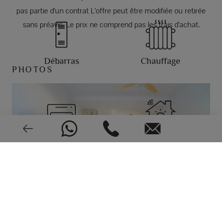
pas partie d'un contrat L'offre peut être modifiée ou retirée
sans préavis. Le prix ne comprend pas les frais d'achat.
Débarras
Chauffage
PHOTOS
Climatisation
Alarme
EPC: En cours