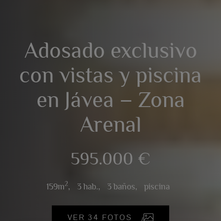
Adosado exclusivo
con vistas y piscina
en Jávea – Zona
Arenal
595.000 €
2
159m
,
3 hab.,
3 baños,
piscina
VER 34 FOTOS