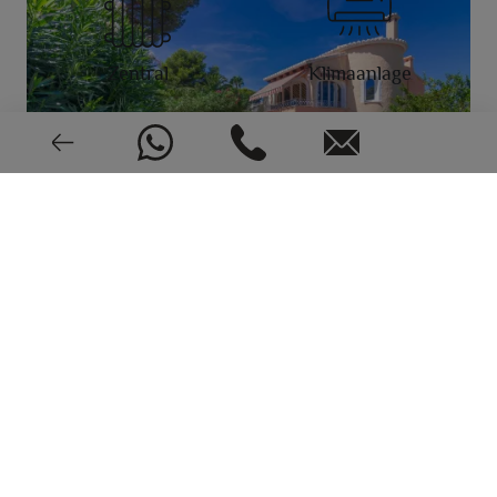
Zentral
Klimaanlage
Sehr guter Zustand
1987
EPC: In Bearbeitung