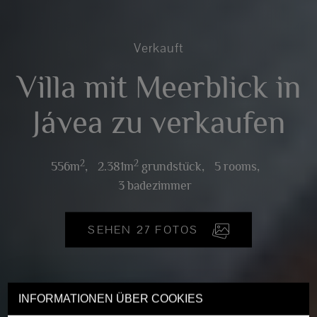
Verkauft
Villa mit Meerblick in
Jávea zu verkaufen
2
2
556m
,
2.381m
grundstück,
5 rooms,
3 badezimmer
SEHEN 27 FOTOS
INFORMATIONEN ÜBER COOKIES