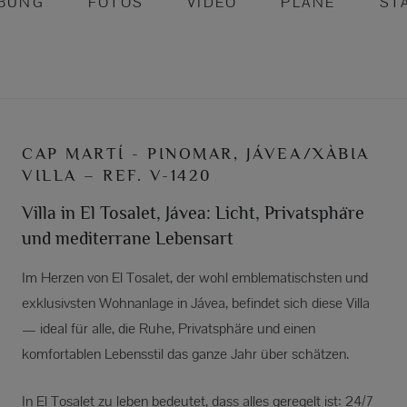
IBUNG
FOTOS
VIDEO
PLÄNE
ST
CAP MARTÍ - PINOMAR, JÁVEA/XÀBIA
VILLA – REF. V-1420
Villa in El Tosalet, Jávea: Licht, Privatsphäre
und mediterrane Lebensart
Im Herzen von El Tosalet, der wohl emblematischsten und
exklusivsten Wohnanlage in Jávea, befindet sich diese Villa
— ideal für alle, die Ruhe, Privatsphäre und einen
komfortablen Lebensstil das ganze Jahr über schätzen.
In El Tosalet zu leben bedeutet, dass alles geregelt ist: 24/7