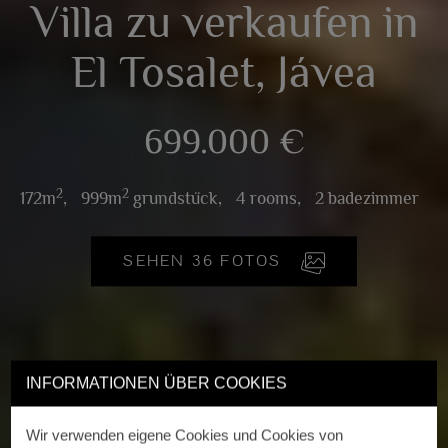
Villa zu verkaufen in
El Tosalet, Jávea
699.000 €
2
2
172m
,
999m
grundstück,
4 rooms,
2 badezimmer
SEHEN 36 FOTOS
INFORMATIONEN ÜBER COOKIES
Wir verwenden eigene Cookies und Cookies von