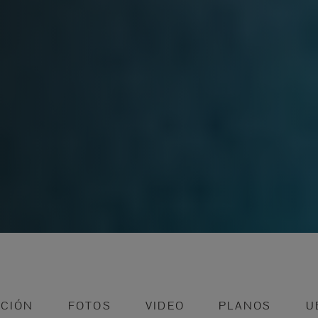
PCIÓN
FOTOS
VIDEO
PLANOS
U