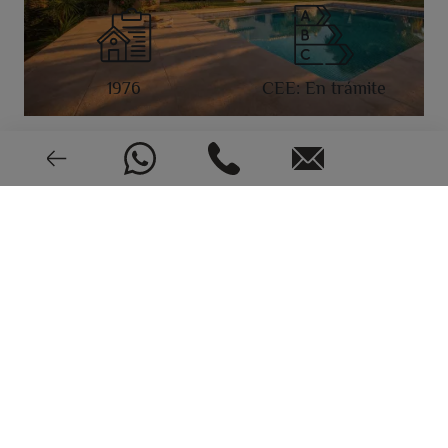
1976
CEE: En trámite