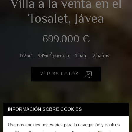
Villa a la venta en el
Tosalet, Jávea
699.000 €
2
2
172m
,
999m
parcela,
4 hab.,
2 baños
VER 36 FOTOS
INFORMACIÓN SOBRE COOKIES
Usamos cookies necesarias para la navegación y cookies