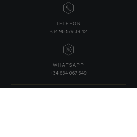
TELEFON
+34 96 579 39 42
WHATSAPP
+34 634 067 549
FACEBOOK
INSTAGRAM
LINKEDIN