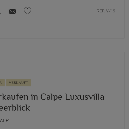
REF. V-119
A
VERKAUFT
rkaufen in Calpe Luxusvilla
eerblick
CALP