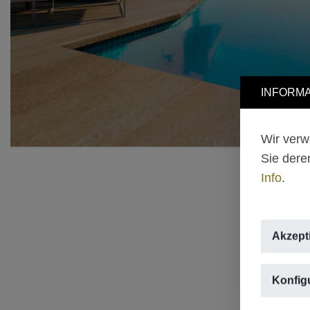
INFORMA
Wir verw
Sie dere
Info
.
Akzept
Konfig