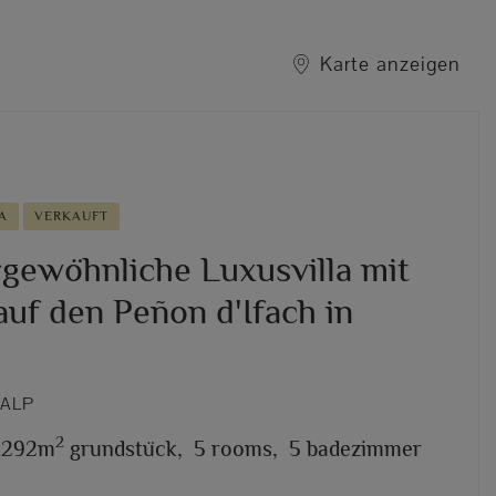
Karte anzeigen
A
VERKAUFT
gewöhnliche Luxusvilla mit
auf den Peñon d'Ifach in
CALP
2
1.292m
grundstück,
5 rooms,
5 badezimmer