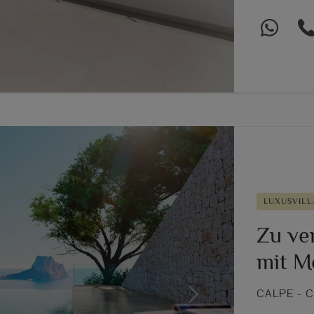
LUXUSVILL
Zu ve
mit M
CALPE - 
Next