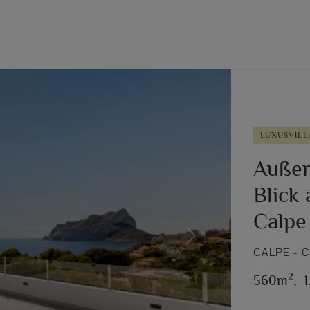
LUXUSVILL
Außer
Blick 
Calpe
Next
CALPE - 
2
560m
,