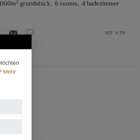
2
.000m
grundstück,
6 rooms,
4 badezimmer
REF. V-116
 Möchten
n?
Mehr