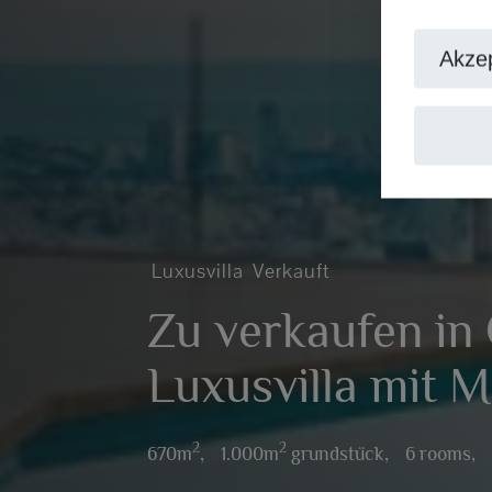
Akzep
Luxusvilla
Verkauft
Zu verkaufen in
Luxusvilla mit M
2
2
670m
,
1.000m
grundstück,
6 rooms,