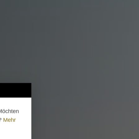
 Möchten
n?
Mehr