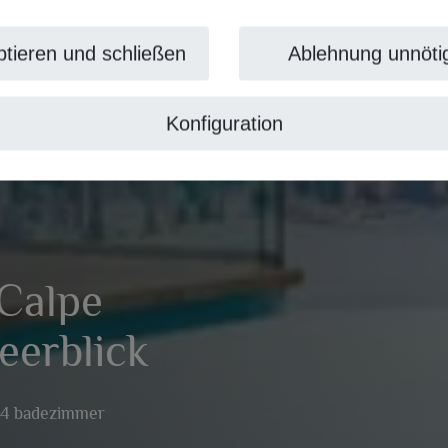
tieren und schließen
Ablehnung unnöti
Konfiguration
 Calpe
eerblick
4 badezimmer