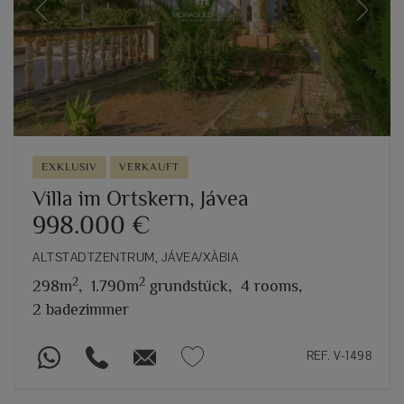
Previous
Next
EXKLUSIV
VERKAUFT
Villa im Ortskern, Jávea
998.000 €
ALTSTADTZENTRUM, JÁVEA/XÀBIA
2
2
298m
,
1.790m
grundstück,
4 rooms,
2 badezimmer
REF. V-1498