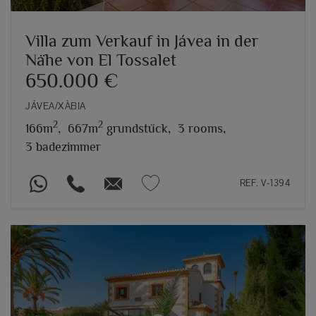
Villa zum Verkauf in Jávea in der
Nähe von El Tossalet
650.000 €
JÁVEA/XÀBIA
2
2
166m
,
667m
grundstück,
3 rooms,
3 badezimmer
REF. V-1394