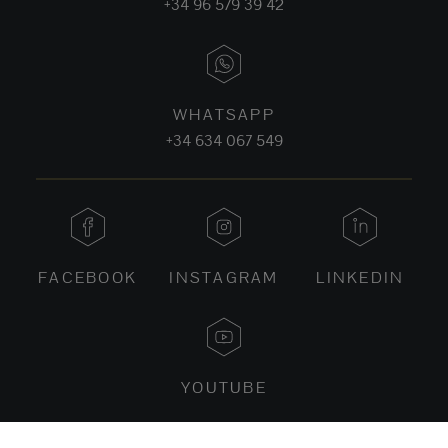
+34 96 579 39 42
WHATSAPP
+34 634 067 549
FACEBOOK
INSTAGRAM
LINKEDIN
YOUTUBE