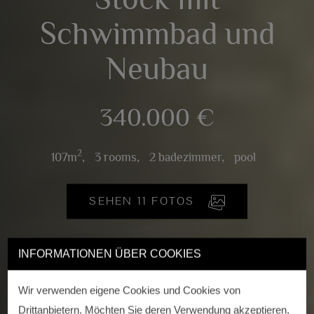
Schwimmbad und
Neubau
340.000 €
2
107m
,
3 rooms,
2 badezimmer,
pool
SEHEN 11 FOTOS
INFORMATIONEN ÜBER COOKIES
Wir verwenden eigene Cookies und Cookies von
Drittanbietern. Möchten Sie deren Verwendung akzeptieren,