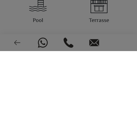
Pool
Terrasse
Garage
Abstellraum
(*) Diese Informationen können Irrtümer enthalten und sind
nicht Bestandteil eines Vertrages Das Angebot kann ohne
Ankündigung geändert oder zurückgezogen werden. Der
Preis beinhaltet nicht die Kosten für den Kauf.
East
Wärmepumpe
FOTOS