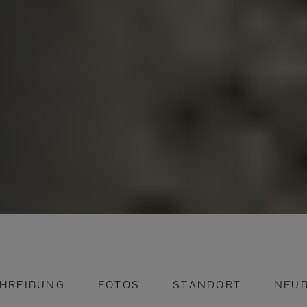
HREIBUNG
FOTOS
STANDORT
NEU