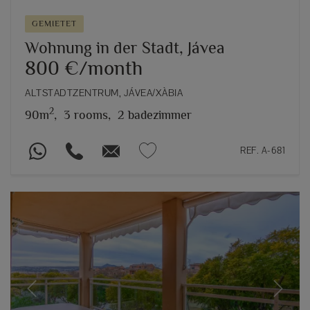
GEMIETET
Wohnung in der Stadt, Jávea
800 €/month
ALTSTADTZENTRUM, JÁVEA/XÀBIA
2
90m
,
3 rooms,
2 badezimmer
REF. A-681
Previous
Next