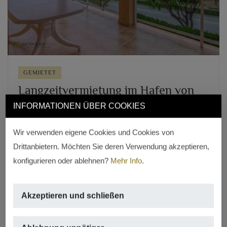
GEMIETET
Langzeitvermietung im Hafen von
Jávea
INFORMATIONEN ÜBER COOKIES
1.200 €/month
Wir verwenden eigene Cookies und Cookies von
HAFEN, JÁVEA/XÀBIA
Drittanbietern. Möchten Sie deren Verwendung akzeptieren,
2
110m
,
3 rooms,
2 badezimmer,
pool
konfigurieren oder ablehnen?
Mehr Info
.
REF. A-680
Akzeptieren und schließen