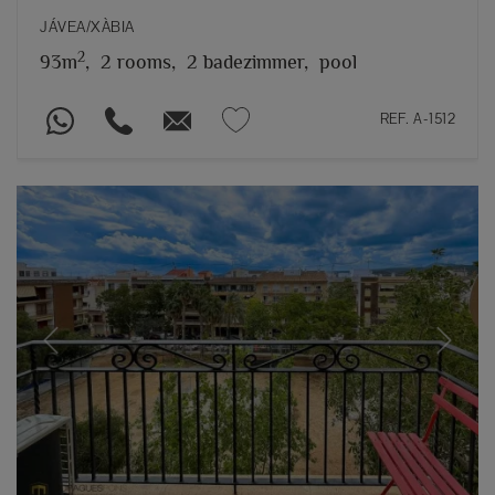
JÁVEA/XÀBIA
2
93m
,
2 rooms,
2 badezimmer,
pool
REF. A-1512
Previous
Next