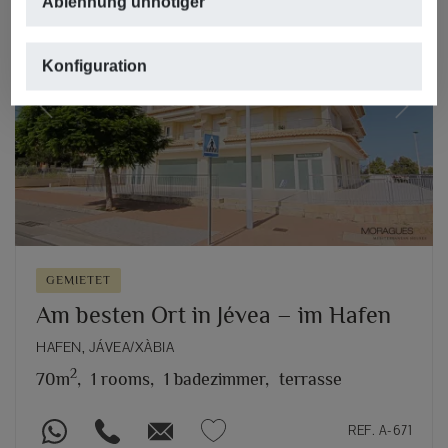
Ablehnung unnötiger
Konfiguration
Previous
Next
GEMIETET
Am besten Ort in Jévea – im Hafen
HAFEN, JÁVEA/XÀBIA
2
70m
,
1 rooms,
1 badezimmer,
terrasse
REF. A-671