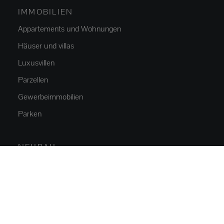
IMMOBILIEN
Appartements und Wohnungen
Häuser und villas
Luxusvillen
Parzellen
Gewerbeimmobilien
Parken
NEUBAU
Appartements und Wohnungen
Häuser und villas
ÜBER UNS