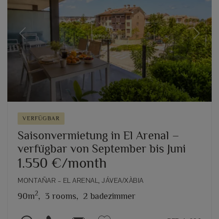
Previous
Next
VERFÜGBAR
Saisonvermietung in El Arenal –
verfügbar von September bis Juni
1.550 €/month
MONTAÑAR – EL ARENAL, JÁVEA/XÀBIA
2
90m
,
3 rooms,
2 badezimmer