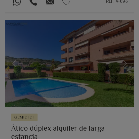
REF. A-696
Previous
Next
GEMIETET
Ático dúplex alquiler de larga
estancia