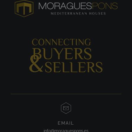
EMAIL
info@moraguespons.es