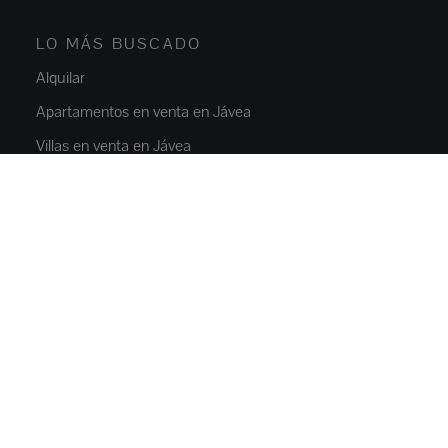
LO MÁS BUSCADO
Alquilar
Apartamentos en venta en Jávea
Villas en venta en Jávea
Obra nueva Javea
Chalets en venta en Moraira
Alquiler Jávea
PROPIEDADES
Pisos y apartamentos
Casas y villas
Villas de lujo