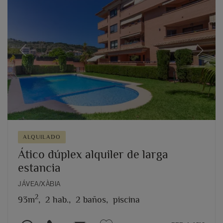
Previous
Next
ALQUILADO
Ático dúplex alquiler de larga
estancia
JÁVEA/XÀBIA
2
93m
,
2 hab.,
2 baños,
piscina