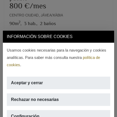
800 €/mes
CENTRO CIUDAD, JÁVEA/XÀBIA
2
90m
,
3 hab.,
2 baños
INFORMACIÓN SOBRE COOKIES
REF. A-681
Usamos cookies necesarias para la navegación y cookies
analíticas. Para saber más consulta nuestra
política de
cookies
.
Aceptar y cerrar
Rechazar no necesarias
Configuración