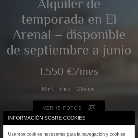
Alquiler de
temporada en El
Arenal – disponible
de septiembre a junio
1.550 €/mes
2
90m
,
3 hab.,
2 baños
VER 15 FOTOS
INFORMACIÓN SOBRE COOKIES
Usamos cookies necesarias para la navegación y cookies