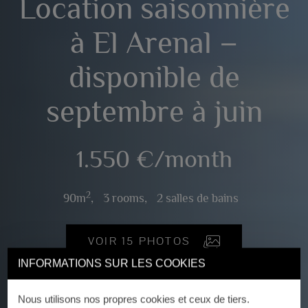
Location saisonnière
à El Arenal –
disponible de
septembre à juin
1.550 €/month
2
90m
,
3 rooms,
2 salles de bains
VOIR 15 PHOTOS
INFORMATIONS SUR LES COOKIES
Nous utilisons nos propres cookies et ceux de tiers.