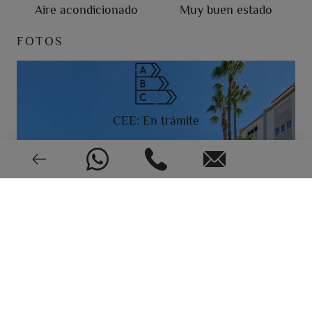
Aire acondicionado
Muy buen estado
FOTOS
CEE: En trámite