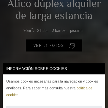
Ático dúplex alquiler
de larga estancia
2
93m
,
2 hab.,
2 baños,
piscina
VER 31 FOTOS
INFORMACIÓN SOBRE COOKIES
Usamos cookies necesarias para la navegación y cookies
analíticas. Para saber más consulta nuestra
política de
cookies
.