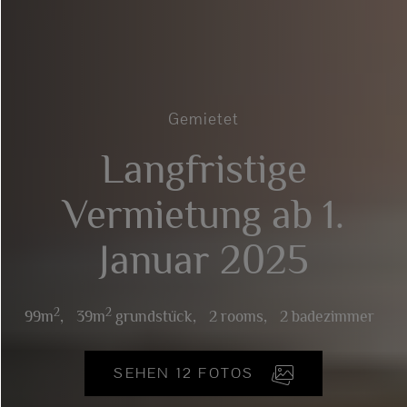
Gemietet
Langfristige
Vermietung ab 1.
Januar 2025
2
2
99m
,
39m
grundstück,
2 rooms,
2 badezimmer
SEHEN 12 FOTOS