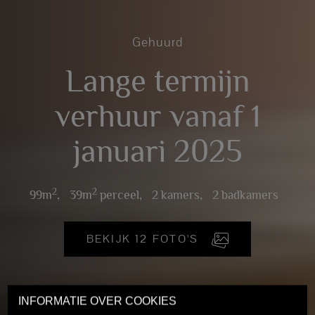
Gehuurd
Lange termijn
verhuur vanaf 1
januari 2025
2
2
99m
,
39m
perceel,
2 kamers,
2 badkamers
BEKIJK 12 FOTO'S
INFORMATIE OVER COOKIES