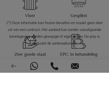
Vloer
Gesplitst
(*) Deze informatie kan fouten bevatten en maakt geen deel
uit van een contract. Het aanbod kan zonder voorafgaande
kennisgeving worden gewijzigd of ingetrokken. De prijs is
exclusief de aankoopkosten.
Zeer goede staat
EPC: In behandeling
FOTO'S