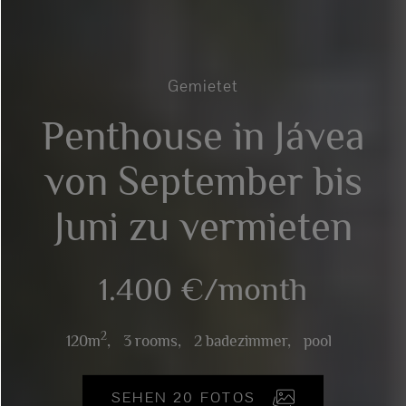
Gemietet
Penthouse in Jávea
von September bis
Juni zu vermieten
1.400 €/month
2
120m
,
3 rooms,
2 badezimmer,
pool
SEHEN 20 FOTOS