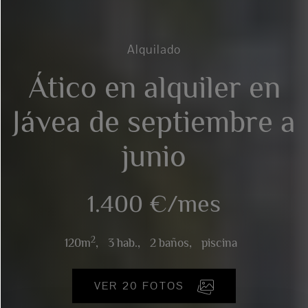
Alquilado
Ático en alquiler en
Jávea de septiembre a
junio
1.400 €/mes
2
120m
,
3 hab.,
2 baños,
piscina
VER 20 FOTOS