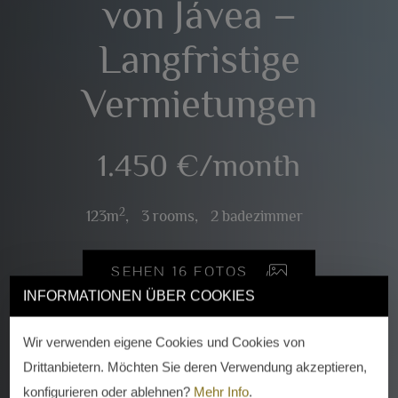
von Jávea –
Langfristige
Vermietungen
1.450 €/month
2
123m
,
3 rooms,
2 badezimmer
SEHEN 16 FOTOS
INFORMATIONEN ÜBER COOKIES
Wir verwenden eigene Cookies und Cookies von
Drittanbietern. Möchten Sie deren Verwendung akzeptieren,
konfigurieren oder ablehnen?
Mehr Info
.