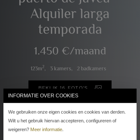
Alquiler larga
temporada
1.450 €/maand
2
123m
,
3 kamers,
2 badkamers
BEKIJK 16 FOTO'S
INFORMATIE OVER COOKIES
We gebruiken onze eigen cookies en cookies van derden.
Wilt u het gebruik hiervan accepteren, configureren of
weigeren?
Meer informatie
.