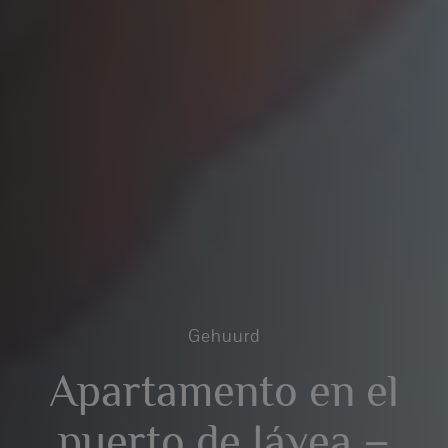
Gehuurd
Apartamento en el
puerto de Jávea –