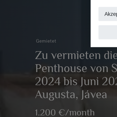
Akzep
Gemietet
Zu vermieten di
Penthouse von 
2024 bis Juni 20
Augusta, Jávea
1.200 €/month