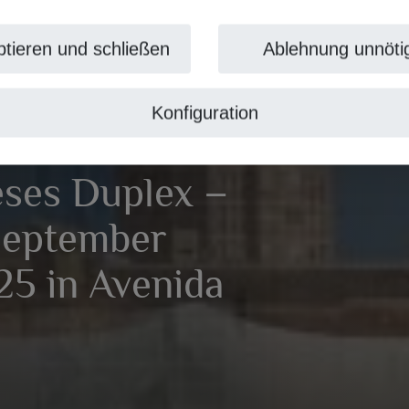
tieren und schließen
Ablehnung unnöti
Konfiguration
eses Duplex –
September
25 in Avenida