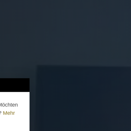
 Möchten
n?
Mehr