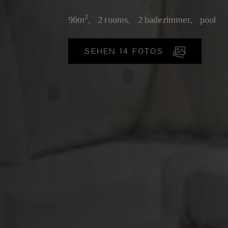
2
96m
,
2 rooms,
2 badezimmer,
pool
SEHEN 14 FOTOS