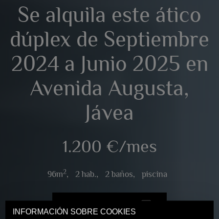
Se alquila este ático
dúplex de Septiembre
2024 a Junio 2025 en
Avenida Augusta,
Jávea
1.200 €/mes
2
96m
,
2 hab.,
2 baños,
piscina
VER 14 FOTOS
INFORMACIÓN SOBRE COOKIES