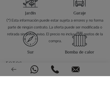
Jardín
Garaje
(*) Esta información puede estar sujeta a errores y no forma
parte de ningún contrato. La oferta puede ser modificada o
retirada sin previo aviso. El precio no incluye los gastos de la
compra.
Sur
Bomba de calor
FOTOS
Aire acondicionado
2004