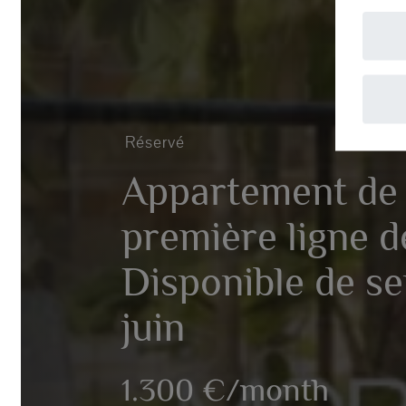
A
Réservé
Appartement de l
première ligne de 
Disponible de se
juin
1.300 €/month