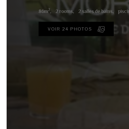
2
86m
,
2 rooms,
2 salles de bains,
piscine
VOIR 24 PHOTOS