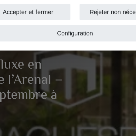
ccepter et fermer
Rejeter non nécess
Configuration
uxe en
l’Arenal –
ptembre à