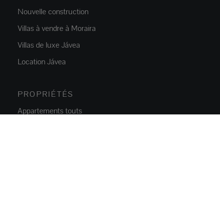
Nouvelle construction
Villas à vendre à Moraira
Villas de luxe Jávea
Location Jávea
PROPRIÉTÉS
Appartements touts
Maisons et villas
Villas de luxe
Terrains
Propriétés commerciales
Parkings