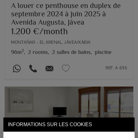
A louer ce penthouse en duplex de
septembre 2024 à juin 2025 à
Avenida Augusta, Jávea
1.200 €/month
MONTAÑAR – EL ARENAL, JÁVEA/XÀBIA
2
96m
,
2 rooms,
2 salles de bains,
piscine
REF. A-695
INFORMATIONS SUR LES COOKIES
Previous
Next