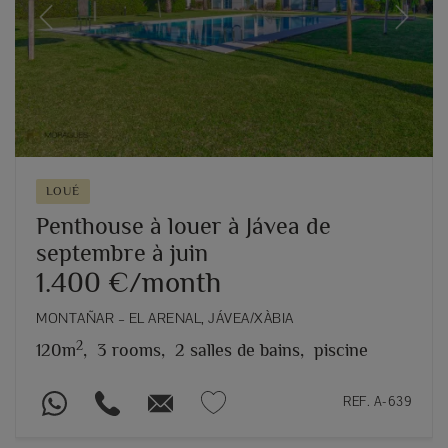
Previous
Next
LOUÉ
Penthouse à louer à Jávea de
septembre à juin
1.400 €/month
MONTAÑAR – EL ARENAL, JÁVEA/XÀBIA
2
120m
,
3 rooms,
2 salles de bains,
piscine
REF. A-639