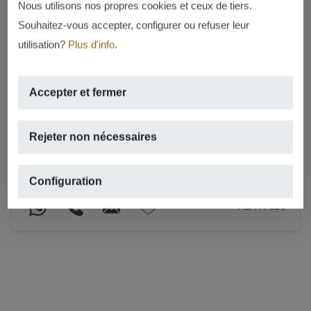
Nous utilisons nos propres cookies et ceux de tiers.
Souhaitez-vous accepter, configurer ou refuser leur
utilisation?
Plus d'info
.
Accepter et fermer
LOUÉ
Location à long terme
Rejeter non nécessaires
VIEILLE VILLE, JÁVEA/XÀBIA
2
79m
,
1 rooms,
2 salles de bains,
terrasse
Configuration
REF. A-626