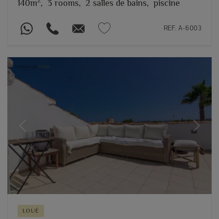
2
140m
,
3 rooms,
2 salles de bains,
piscine
REF. A-6003
Previous
Next
LOUÉ