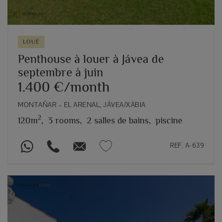
LOUÉ
Penthouse à louer à Jávea de
septembre à juin
1.400 €/month
MONTAÑAR – EL ARENAL, JÁVEA/XÀBIA
2
120m
,
3 rooms,
2 salles de bains,
piscine
REF. A-639