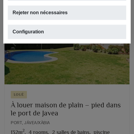
Rejeter non nécessaires
Configuration
Previous
Next
LOUÉ
À louer maison de plain – pied dans
le port de Javea
PORT, JÁVEA/XÀBIA
2
132m
,
4 rooms,
2 salles de bains,
piscine