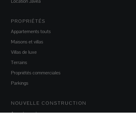
Location Jávea
PROPRIÉTÉS
Appartements touts
Maisons et villas
Villas de luxe
Terrains
Propriétés commerciales
Parkings
NOUVELLE CONSTRUCTION
Appartements
Maisons et villas