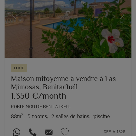
Previous
Next
LOUÉ
Maison mitoyenne à vendre à Las
Mimosas, Benitachell
1.350 €/month
POBLE NOU DE BENITATXELL
2
88m
,
3 rooms,
2 salles de bains,
piscine
REF. V-1528