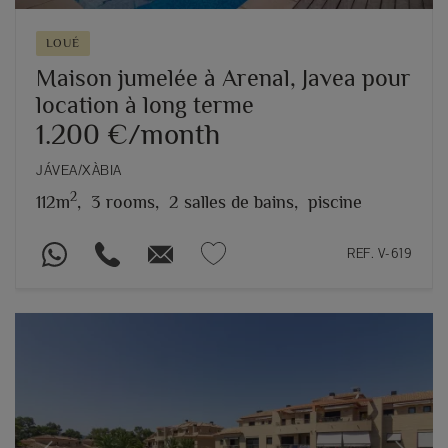
LOUÉ
Maison jumelée à Arenal, Javea pour
location à long terme
1.200 €/month
JÁVEA/XÀBIA
2
112m
,
3 rooms,
2 salles de bains,
piscine
REF. V-619