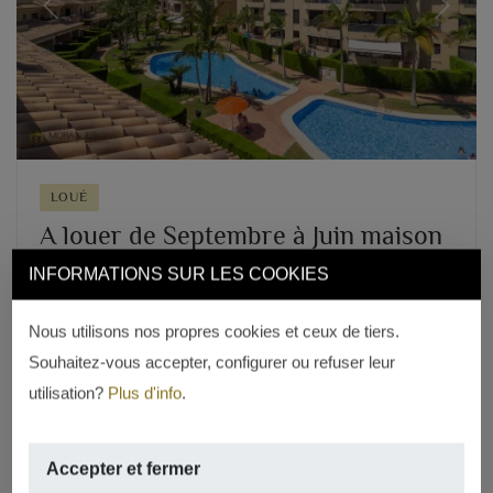
Previous
Next
LOUÉ
A louer de Septembre à Juin maison
de ville à Jardines del Gorgos. Jávea
INFORMATIONS SUR LES COOKIES
1.500 €/month
Nous utilisons nos propres cookies et ceux de tiers.
PORT, JÁVEA/XÀBIA
Souhaitez-vous accepter, configurer ou refuser leur
2
220m
,
4 rooms,
3 salles de bains,
piscine
utilisation?
Plus d'info
.
REF. A-638
Accepter et fermer