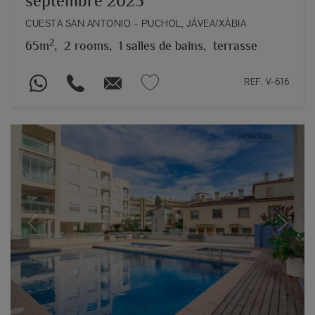
septembre 2025
CUESTA SAN ANTONIO – PUCHOL, JÁVEA/XÀBIA
2
65m
,
2 rooms,
1 salles de bains,
terrasse
REF. V-616
Previous
Next