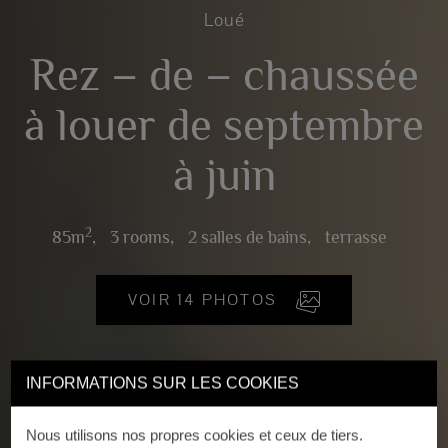
Loué
Rez – de – chaussée
à louer de septembre
à juin
2
85m
,
3 rooms,
2 salles de bains,
terrasse
VOIR 14 PHOTOS
INFORMATIONS SUR LES COOKIES
Nous utilisons nos propres cookies et ceux de tiers.