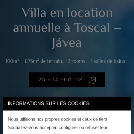
Villa en location
annuelle à Toscal –
Jávea
2
2
100m
,
875m
de terrain,
2 rooms,
1 salles de bains
VOIR 14 PHOTOS
INFORMATIONS SUR LES COOKIES
Nous utilisons nos propres cookies et ceux de tiers.
Souhaitez-vous accepter, configurer ou refuser leur