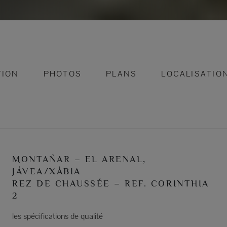
TION
PHOTOS
PLANS
LOCALISATIO
MONTAÑAR – EL ARENAL,
JÁVEA/XÀBIA
REZ DE CHAUSSÉE – REF. CORINTHIA
2
les spécifications de qualité