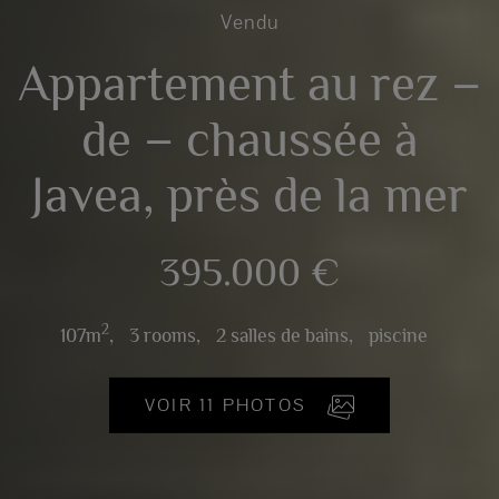
Vendu
Appartement au rez –
de – chaussée à
Javea, près de la mer
395.000 €
2
107m
,
3 rooms,
2 salles de bains,
piscine
VOIR 11 PHOTOS