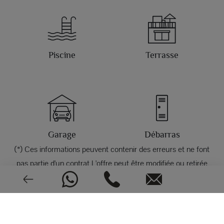
Piscine
Terrasse
Garage
Débarras
(*) Ces informations peuvent contenir des erreurs et ne font
pas partie d'un contrat L'offre peut être modifiée ou retirée
sans préavis. Le prix ne comprend pas les frais d'achat.
East
Bombe de chaleur
PHOTOS