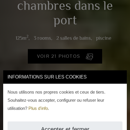
chambres dans le
port
2
125m
,
3 rooms,
2 salles de bains,
piscine
VOIR 21 PHOTOS
INFORMATIONS SUR LES COOKIES
Nous utilisons nos propres cookies et ceux de tiers.
Souhaitez-vous accepter, configurer ou refuser leur
utilisation?
Plus d'info
.
Accepter et fermer