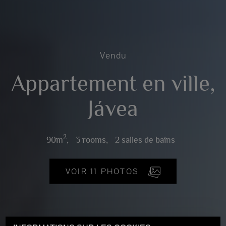
Vendu
Appartement en ville,
Jávea
2
90m
,
3 rooms,
2 salles de bains
VOIR 11 PHOTOS