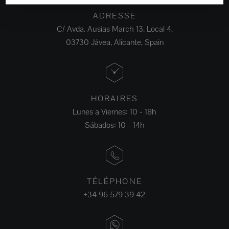
ADRESSE
C/ Avda. Ausias March 13, Local 4,
03730 Jávea, Alicante, Spain
HORAIRES
Lunes a Viernes: 10 - 18h
Sábados: 10 - 14h
TÉLÉPHONE
+34 96 579 39 42