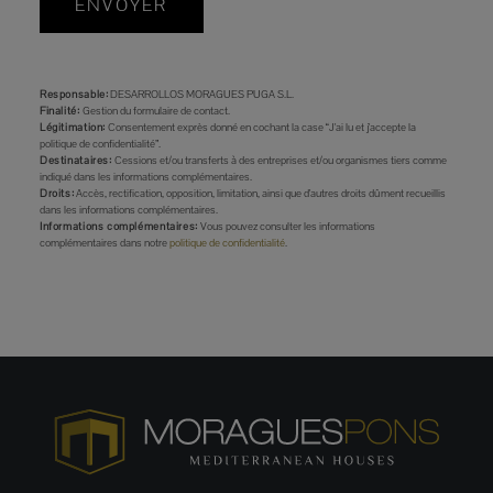
ENVOYER
Responsable:
DESARROLLOS MORAGUES PUGA S.L.
Finalité:
Gestion du formulaire de contact.
Légitimation:
Consentement exprès donné en cochant la case “J'ai lu et j'accepte la
politique de confidentialité”.
Destinataires:
Cessions et/ou transferts à des entreprises et/ou organismes tiers comme
indiqué dans les informations complémentaires.
Droits:
Accès, rectification, opposition, limitation, ainsi que d'autres droits dûment recueillis
dans les informations complémentaires.
Informations complémentaires:
Vous pouvez consulter les informations
complémentaires dans notre
politique de confidentialité
.